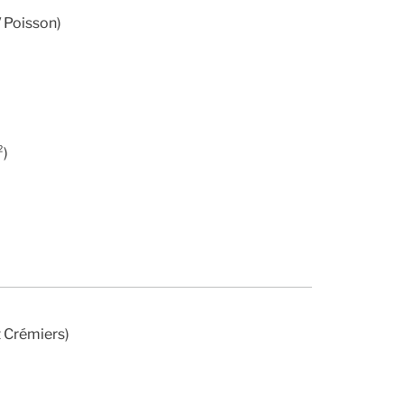
/ Poisson)
²)
t Crémiers)