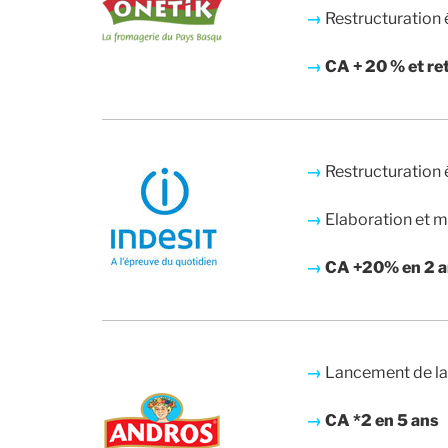
→
Restructuration 
→
CA + 20 % et re
→
Restructuration 
→
Elaboration et mi
→
CA +20% en 2 
→
Lancement de la
→
CA *2 en 5 ans