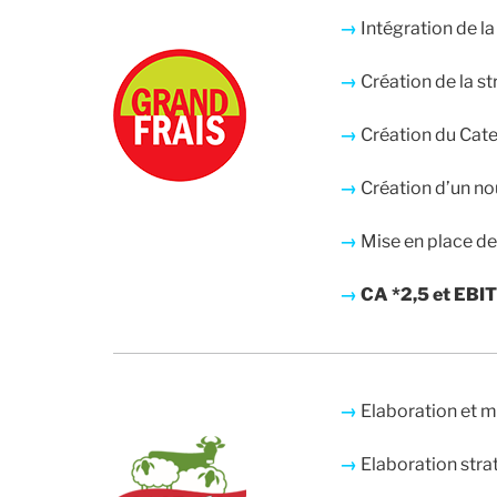
→
Intégration de l
→
Création de la st
→
Création du Ca
→
Création d’un no
→
Mise en place d
→
CA *2,5 et EBIT
→
Elaboration et m
→
Elaboration stra